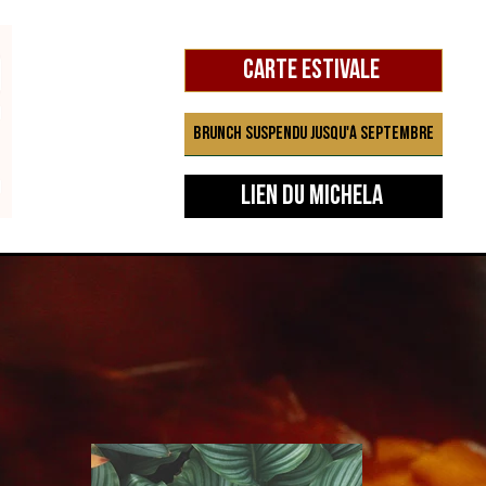
Carte estivale
Brunch suspendu jusqu'à septembre
Lien du Michela