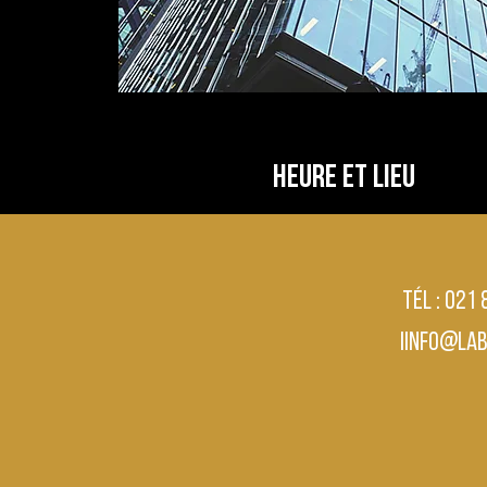
Heure et lieu
01 janv. 2020, 00:00
États-Unis
Tél : 021
iinfo@la
Partager cet évén