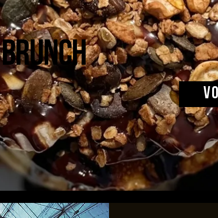
 brunch
V