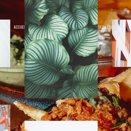
BIENVENUE
Accueillez les visiteurs sur votre site et encouragez-les à le
découvrir.
Commencer