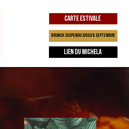
Carte estivale
Brunch suspendu jusqu'à septembre
Lien du Michela