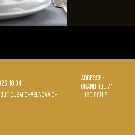
nce
Adresse :
 826 10 84
Grand Rue 71
boutiquemichaelnova.ch
1180 Rolle
ement