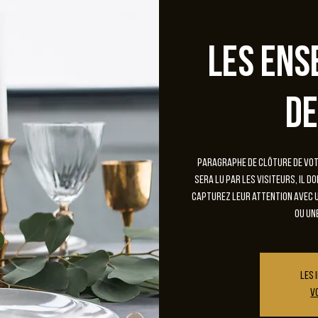
Les ens
de
Paragraphe de clôture de votr
sera lu par les visiteurs, il d
Capturez leur attention avec u
ou un
Les 
V