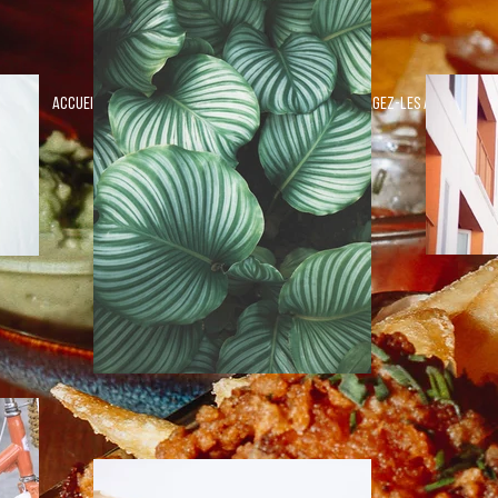
BIENVENUE
Accueillez les visiteurs sur votre site et encouragez-les à le
découvrir.
Commencer