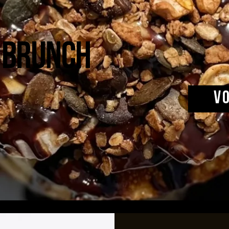
 brunch
V