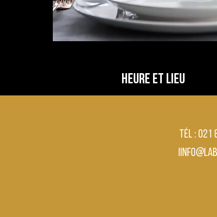
Heure et lieu
DATE À DÉTERMINER
05120 L'Argentière-la-Bessée, Fra
Tél : 021
iinfo@la
Partager cet évén