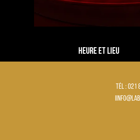
Heure et lieu
28 nov. 2019, 19:00
16 Rue de Clichy, 75009 Paris, Fran
Tél : 021
iinfo@la
Partager cet évén