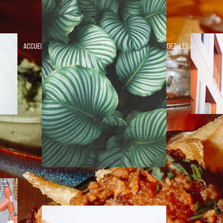
BIENVENUE
Accueillez les visiteurs sur votre site et encouragez-les à le
découvrir.
Commencer