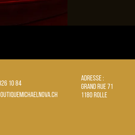
ce
Adresse :
 826 10 84
Grand Rue 71
boutiquemichaelnova.ch
1180 Rolle
ement