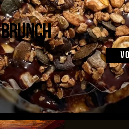
 brunch
V