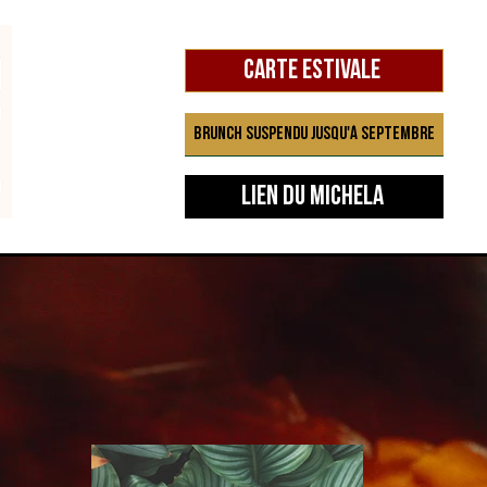
Carte estivale
Brunch suspendu jusqu'à septembre
Lien du Michela