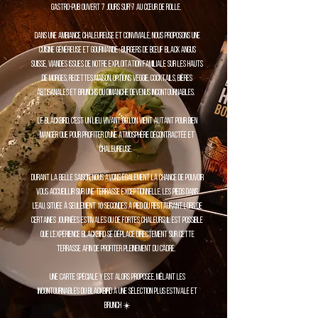
gastro-pub ouvert 7 jours sur 7 au cœur de Rolle.
Dans une ambiance chaleureuse et conviviale, nous proposons une
cuisine généreuse et gourmande : burgers de bœuf Black Angus
suisse, viandes issues de notre exploitation familiale sur les hauts
de Morges, recettes maison, options veggie, cocktails, bières
artisanales et brunchs du dimanche devenus incontournables.
Le Blackbird, c’est un lieu vivant où l’on vient autant pour bien
manger que pour profiter d’une atmosphère décontractée et
chaleureuse.
Durant la belle saison, nous avons également la chance de pouvoir
vous accueillir sur une terrasse exceptionnelle, les pieds dans
l’eau, située à seulement 10 secondes à pied du restaurant. Lors de
certaines journées estivales ou de fortes chaleurs, il est possible
que l’expérience Blackbird se déplace directement sur cette
terrasse afin de profiter pleinement du cadre.
Une carte spéciale y est alors proposée, mêlant les
incontournables du Blackbird à une sélection plus estivale et
brunch ☀️