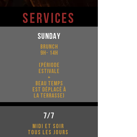
Services
SUNDAY
BRUNCH
9H- 14H
(PéRIODE
ESTIVALE
+
BEAU TEMPS
EST DéPLACé à
LA TERRASSE)
7/7
midi et soir
tous les jours