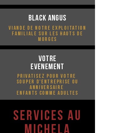
Black angus
Viande de notre exploitation
familiale sur les hauts de
morges
votre
evenement
Privatisez pour votre
souper d'entreprise ou
anniversaire
Enfants comme adultes
Services AU
MICHELA