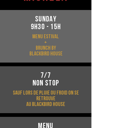
SUNDAY
9H30 - 15H
mENU ESTIVAL
+
BRUNCH BY
bLACKBIRD HOUSE
7/7
NON STOP
SAUF LORS DE PLUIE OU FROID ON SE
RETROUVE
AU BLACKBIRD HOUSE
MENU